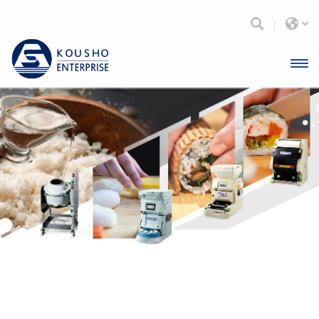
開啟
主選
單